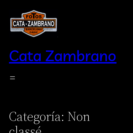
Saltar
al
contenido
Cata Zambrano
Categoría:
Non
classé